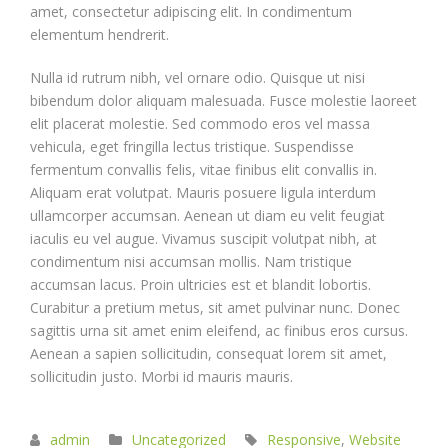
amet, consectetur adipiscing elit. In condimentum
elementum hendrerit.
Nulla id rutrum nibh, vel ornare odio. Quisque ut nisi
bibendum dolor aliquam malesuada. Fusce molestie laoreet
elit placerat molestie. Sed commodo eros vel massa
vehicula, eget fringilla lectus tristique. Suspendisse
fermentum convallis felis, vitae finibus elit convallis in.
Aliquam erat volutpat. Mauris posuere ligula interdum
ullamcorper accumsan. Aenean ut diam eu velit feugiat
iaculis eu vel augue. Vivamus suscipit volutpat nibh, at
condimentum nisi accumsan mollis. Nam tristique
accumsan lacus. Proin ultricies est et blandit lobortis.
Curabitur a pretium metus, sit amet pulvinar nunc. Donec
sagittis urna sit amet enim eleifend, ac finibus eros cursus.
Aenean a sapien sollicitudin, consequat lorem sit amet,
sollicitudin justo. Morbi id mauris mauris.
admin
Uncategorized
Responsive
,
Website