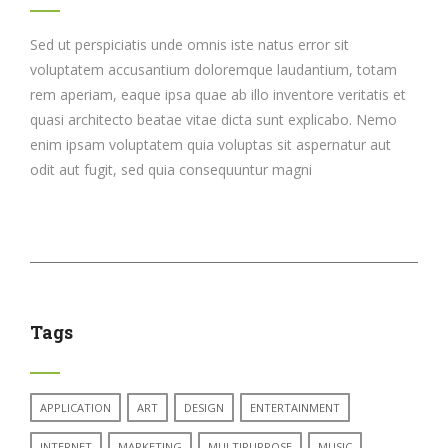
Sed ut perspiciatis unde omnis iste natus error sit
voluptatem accusantium doloremque laudantium, totam
rem aperiam, eaque ipsa quae ab illo inventore veritatis et
quasi architecto beatae vitae dicta sunt explicabo. Nemo
enim ipsam voluptatem quia voluptas sit aspernatur aut
odit aut fugit, sed quia consequuntur magni
Tags
APPLICATION
ART
DESIGN
ENTERTAINMENT
INTERNET
MARKETING
MULTIPURPOSE
MUSIC